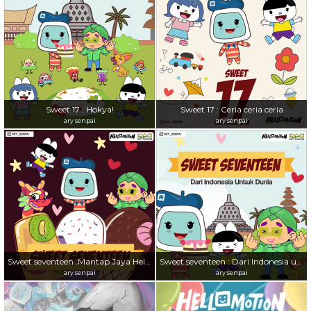
Sweet 17 : Hokya!
Sweet 17 : Ceria ceria ceria
ary senpai
ary senpai
Sweet seventeen :Mantap Jaya Hellomotion
Sweet seventeen : Dari Indonesia untuk dunia
ary senpai
ary senpai