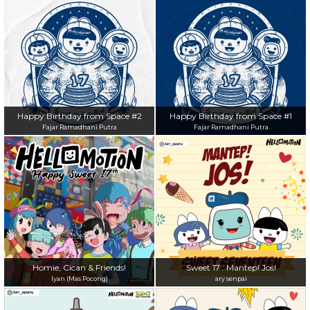
Happy Birthday from Space #2
Happy Birthday from Space #1
Fajar Ramadhani Putra
Fajar Ramadhani Putra
Homie, Cican & Friends!
Sweet 17 : Mantep! Jos!
Iyan (Mas Pocong)
ary senpai