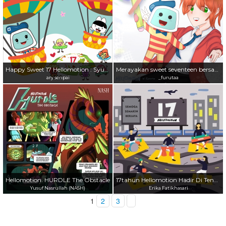
Happy Sweet 17 Hellomotion : Syukuran diatas awan!
Merayakan sweet seventeen bersama personifikasi homie!
ary senpai
_furutaa
Hellomotion: HURDLE The Obstacle
17tahun Hellomotion Hadir Di Tengah Masyarakat
Yusuf Nasrullah (NASH)
Erika Fatikhasari
1
2
3