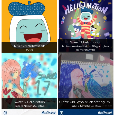
Sweet 17 Hellomotion
17 tahun HelloMotion
Muhammad Asaduddin Alfayyadh, Nur
Putra
Tsamarah Arfina
Sweet 17 HelloMotion
Cutest Girl, Who is Celebrating Sweet 17 With HelloMotion
Isabelle Nevasha Sulistiyo
Isabelle Nevasha Sulistiyo