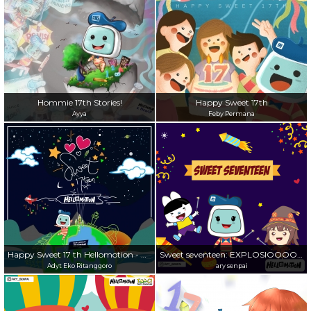
Hommie 17th Stories!
Happy Sweet 17th
Ayya
Feby Permana
Happy Sweet 17 th Hellomotion - Menembus Batas Kreatifitas
Sweet seventeen: EXPLOSIOOOOON
Adyt Eko Ritanggoro
ary senpai