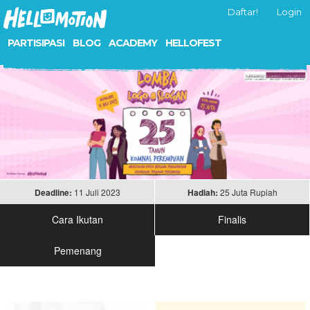
Daftar!
Login
PARTISIPASI
BLOG
ACADEMY
HELLOFEST
Deadline:
11 Juli 2023
Hadiah:
25 Juta Rupiah
Cara Ikutan
Finalis
Pemenang