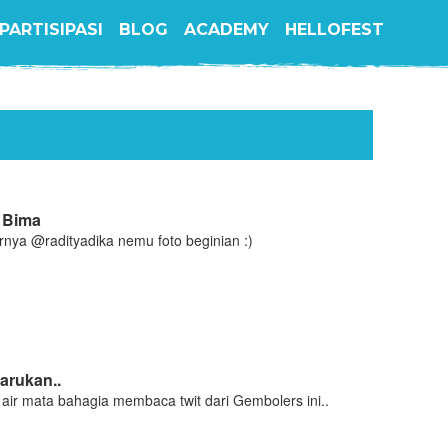
PARTISIPASI
BLOG
ACADEMY
HELLOFEST
i Bima
rnya @radityadika nemu foto beginian :)
arukan..
ir mata bahagia membaca twit dari Gembolers ini..