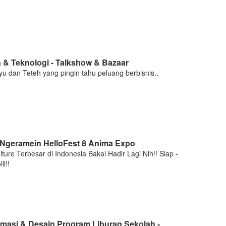
& Teknologi - Talkshow & Bazaar
u dan Teteh yang pingin tahu peluang berbisnis..
p Ngeramein HelloFest 8 Anima Expo
ture Terbesar di Indonesia Bakal Hadir Lagi Nih!! Siap -
ll!!
masi & Desain Program Liburan Sekolah -