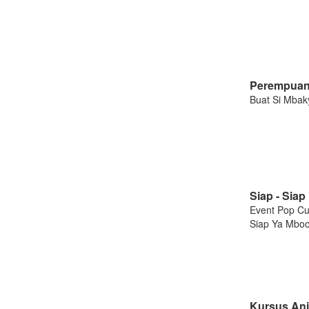
Perempuan 
Buat Si Mbaky
Siap - Sia
Event Pop Cul
Siap Ya Mbool
Kursus Ani