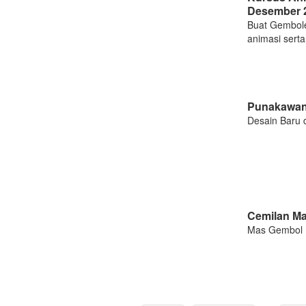
Desember 
Buat Gembole
animasi serta
Punakawan
Desain Baru 
Cemilan Ma
Mas Gembol R