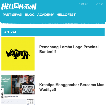
Daftar!
Login
PARTISIPASI
BLOG
ACADEMY
HELLOFEST
artikel
Pemenang Lomba Logo Provinsi
Banten!!!
Kreatips Menggambar Bersama Mas
Waditya!!