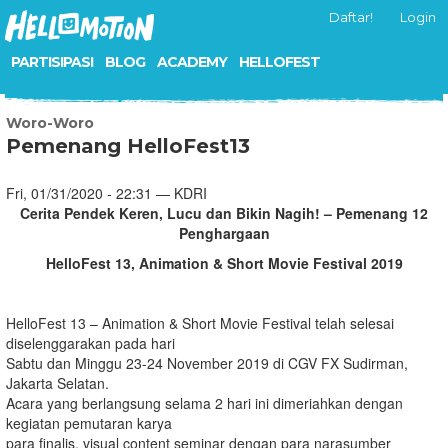
Daftar!
Login
PARTISIPASI
BLOG
ACADEMY
HELLOFEST
Woro-Woro
Pemenang HelloFest13
Fri, 01/31/2020 - 22:31 — KDRI
Cerita Pendek Keren, Lucu dan Bikin Nagih! – Pemenang 12
Penghargaan
HelloFest 13, Animation & Short Movie Festival 2019
HelloFest 13 – Animation & Short Movie Festival telah selesai
diselenggarakan pada hari
Sabtu dan Minggu 23-24 November 2019 di CGV FX Sudirman,
Jakarta Selatan.
Acara yang berlangsung selama 2 hari ini dimeriahkan dengan
kegiatan pemutaran karya
para finalis, visual content seminar dengan para narasumber