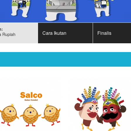
h:
Cara Ikutan
Finalis
a Rupiah