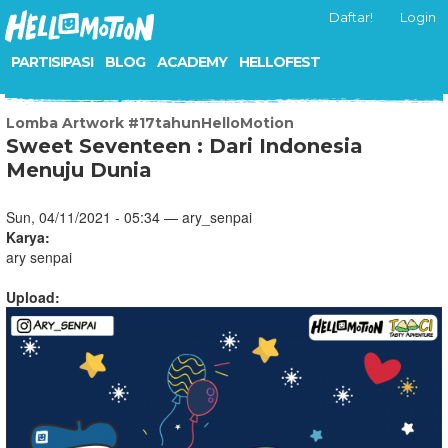
Daftar!
Login
PARTISIPASI
BLOG
ACADEMY
HELLOFEST
Lomba Artwork #17tahunHelloMotion
Sweet Seventeen : Dari Indonesia
Menuju Dunia
Sun, 04/11/2021 - 05:34 — ary_senpai
Karya:
ary senpai
Upload: