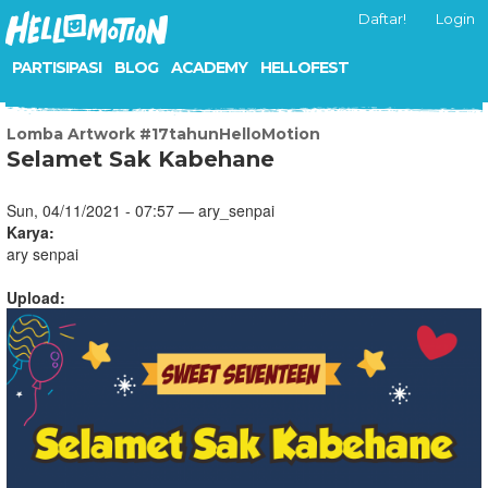
Daftar!
Login
PARTISIPASI
BLOG
ACADEMY
HELLOFEST
Lomba Artwork #17tahunHelloMotion
Selamet Sak Kabehane
Sun, 04/11/2021 - 07:57 — ary_senpai
Karya:
ary senpai
Upload: