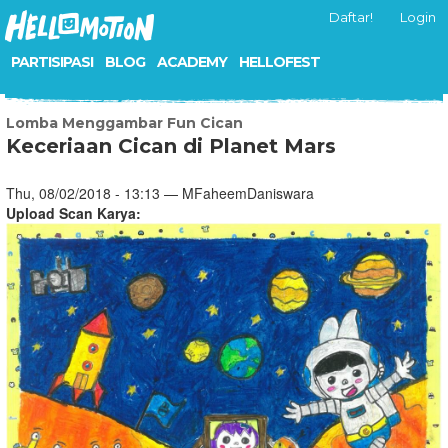
Daftar!
Login
PARTISIPASI
BLOG
ACADEMY
HELLOFEST
Lomba Menggambar Fun Cican
Keceriaan Cican di Planet Mars
Thu, 08/02/2018 - 13:13 — MFaheemDaniswara
Upload Scan Karya: