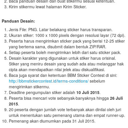
Baca panduan desain dan buat stikermu sesuai ketentuan.
Kirim stikermu lewat halaman Kirim Sticker.
Panduan Desain:
Jenis File: PNG. Latar belakang sticker harus transparan.
Ukuran stiker: 1000 x 1000 pixels dengan resolusi layar (72 dpi).
Peserta harus mengirimkan sticker pack yang berisi 12-25 stiker
yang bertema sama, disubmit dalam bentuk ZIP/RAR.
Setiap peserta boleh mengirimkan lebih dari satu sticker pack.
Desain karakter yang digunakan untuk stiker harus orisinal.
Stiker yang meniru desain yang sudah ada atau melanggar hak
cipta akan mendapatkan nilai jelek atau diskualifikasi.
Baca juga syarat dan ketentuan BBM Sticker Contest di sini:
http://bbmstickercontest.id/terms-conditions/
sebelum
mengirimkan stikermu.
Deadline pengumpulan stiker adalah
10 Juli 2015
.
Peserta bisa mencari vote sebanyak-banyaknya hingga
26 Juli
2015
.
20 peserta dengan jumlah vote terbanyak akan dinilai oleh juri
untuk menentukan satu pemenang utama dan empat runner-up.
Pemenang akan diumumkan pada 31 Juli 2015.