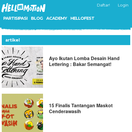
Daftar!
Login
PARTISIPASI
BLOG
ACADEMY
HELLOFEST
artikel
Ayo Ikutan Lomba Desain Hand
Lettering : Bakar Semangat!
15 Finalis Tantangan Maskot
Cenderawasih